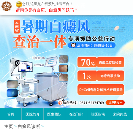
您好,这里是在线预约挂号平台！
昆明白癜风医院
请问你是有白斑、白癜风问题吗？
首页
医院简介
医生团队
在线预约
就医指南
来院路线
主页
>
白癜风诊断
>