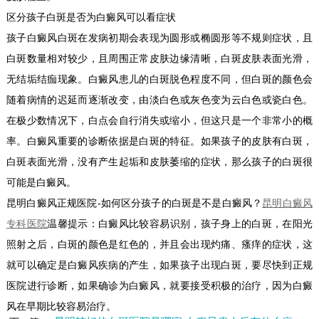
区分孩子白斑是否为白癜风可以看症状
孩子白癜风白斑在发病初期会表现为圆形或椭圆形等不规则症状，且
白斑数量相对较少，且周围正常皮肤边缘清晰，白斑皮肤表面光滑，
无结垢结痂现象。白癜风患儿的白斑脱色程度不同，但白斑的颜色会
随着病情的迟延而逐渐改变，由淡白色或灰色变为云白色或瓷白色。
在极少数情况下，白点会自行消失或缩小，但这只是一个非常小的概
率。白癜风重要的诊断依据是白斑的特征。如果孩子的皮肤有白斑，
白斑表面光滑，没有产生起垢和皮肤萎缩的症状，那么孩子的白斑很
可能是白癜风。
昆明白癜风正规医院-如何区分孩子的白斑是不是白癜风？
昆明白癜风
专科医院
温馨提示：白癜风比较容易识别，孩子身上的白斑，在阳光
照射之后，白斑的颜色是红色的，并且会出现灼痛、瘙痒的症状，这
就可以确定是白癜风疾病的产生，如果孩子出现白斑，要尽快到正规
医院进行诊断，如果确诊为白癜风，就要接受积极的治疗，因为白癜
风在早期比较容易治疗。