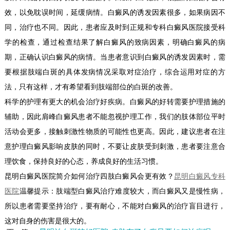
效，以免耽误时间，延缓病情。白癜风的诱发因素很多，如果病因不
同，治疗也不同。因此，患者应及时到正规和专科白癜风医院接受科
学的检查，通过检查结果了解白癜风的致病因素，明确白癜风的病
期，正确认识白癜风的病情。当患者意识到白癜风的诱发因素时，需
要根据肢端白斑的具体发病情况采取对症治疗，综合运用对症的方
法，只有这样，才有希望看到肢端部位的白斑的改善。
科学的护理有更大的机会治疗好疾病。白癜风的好转需要护理措施的
辅助，因此肩峰白癜风患者不能忽视护理工作，我们的肢体部位平时
活动会更多，接触刺激性物质的可能性也更高。因此，建议患者在注
意护理白癜风影响皮肤的同时，不要让皮肤受到刺激，患者要注意合
理饮食，保持良好的心态，养成良好的生活习惯。
昆明白癜风医院简介如何治疗四肢白癜风会更有效？
昆明白癜风专科
医院
温馨提示：肢端型白癜风治疗难度较大，而白癜风又是慢性病，
所以患者需要坚持治疗，要有耐心，不能对白癜风的治疗盲目进行，
这对自身的伤害是很大的。