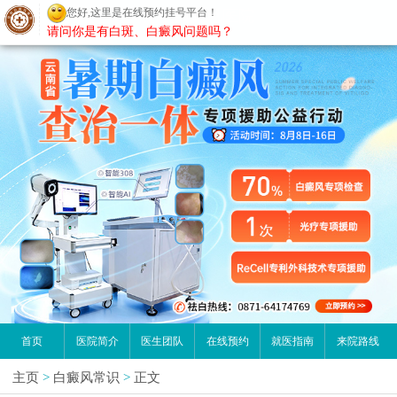
您好,这里是在线预约挂号平台！
昆明白癜风医院
请问你是有白斑、白癜风问题吗？
首页
医院简介
医生团队
在线预约
就医指南
来院路线
主页
>
白癜风常识
>
正文